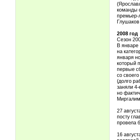
(Ярославл
команды с
премьер-
Глушаков 
2008 год
Сезон 200
В январе
на катего
января н
который п
первые с
со своег
(долго ра
заняли 4-
но факти
Миргалим
27 август
посту гла
провела б
16 август