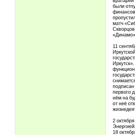
вратарей 
были отп
финансов
пропустил
матч «Сиб
Скворцов 
«Динамо» 
11 сентя
Иркутской
государс
Иркутск»
функцион
государст
снимается
подписан 
первого д
нём на бу
от неё от
жизнедея
2 октября
Энергией»
18 октябр