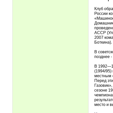
Клуб обра
России к
«Машинос
Домашние
проведени
АССР (Ула
2007 ком
Боткина).
В советск
позднее -
В 1992—19
(1994/95)
местным «
Перед эт
Газовик»,
сезоне 19
чемпиона
результат
место и в