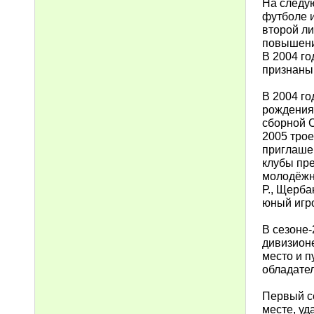
На следу
футболе и
второй ли
повышение
В 2004 го
признаны
В 2004 го
рождения 
сборной 
2005 тро
приглашен
клубы пре
молодёжн
Р., Щерба
юный игр
В сезоне
дивизионе
место и п
обладате
Первый с
месте, уд