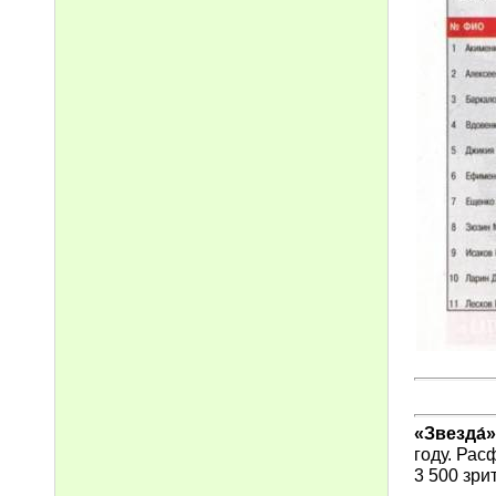
«Звезда́»
году. Рас
3 500 зри