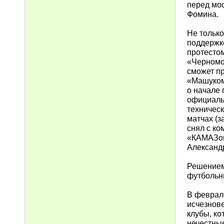
перед мо
Фомина.
Не только
поддержке
протесто
«Черномор
сможет пр
«Машуком
о начале
официаль
техническ
матчах (з
снял с ко
«КАМАЗом
Александ
Решением
футбольны
В феврале
исчезнове
клубы, ко
нечестные