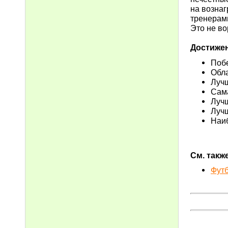
на возна
тренерами
Это не во
Достиже
Побе
Обла
Лучш
Сама
Лучш
Лучш
Наиб
См. также
Футб